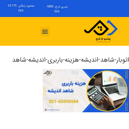
مشاوره رایگان: 33175-
باربری کرج: 1889-
026
026
اتوبار-شاهد-اندیشه-هزینه-باربری-اندیشه-شاهد